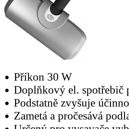
Příkon 30 W
Doplňkový el. spotřebič
Podstatně zvyšuje účinno
Zametá a pročesává podl
Určený pro vysavače vyba