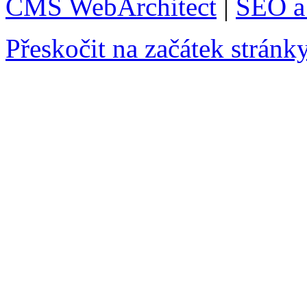
CMS WebArchitect
|
SEO a 
Přeskočit na začátek stránk