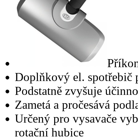
Příko
Doplňkový el. spotřebič
Podstatně zvyšuje účinno
Zametá a pročesává podl
Určený pro vysavače vyba
rotační hubice