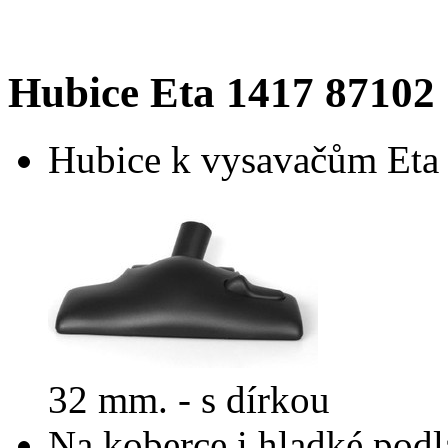
Hubice Eta 1417 87102
Hubice k vysavačům Eta 
32 mm. - s dírkou
Na koberce i hladké pod