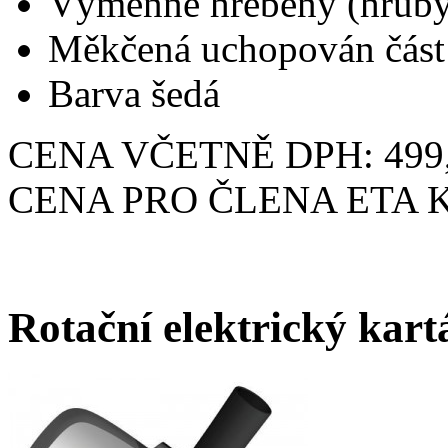
Výměnné hřebeny (hrubý
Měkčená uchopován část
Barva šedá
CENA VČETNĚ DPH: 499,
CENA PRO ČLENA ETA KL
Rotační elektrický kar