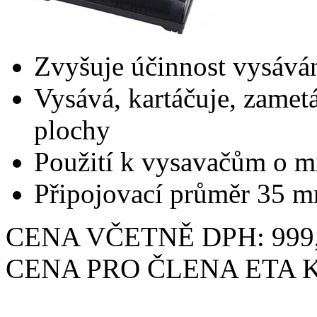
Zvyšuje účinnost vysává
Vysává, kartáčuje, zamet
plochy
Použití k vysavačům o m
Připojovací průměr 35 
CENA VČETNĚ DPH: 999,
CENA PRO ČLENA ETA KL