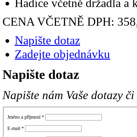
Hadice včetně držadla a
CENA VČETNĚ DPH: 358,
Napište dotaz
Zadejte objednávku
Napište dotaz
Napište nám Vaše dotazy či
Jméno a příjmení
*
E-mail
*