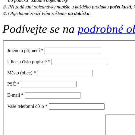
do políčka "Zadání objednávky"
3.
Při zadávání objednávky napište u každého produktu
počet kusů
, 
4.
Objednané zboží Vám zašleme
na dobírku
.
Podívejte se na
podrobné o
Jméno a příjmení
*
Ulice a číslo popisné
*
Město (obec)
*
PSČ
*
E-mail
*
Vaše telefonní číslo
*