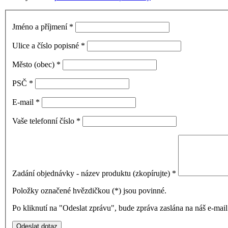
Jméno a příjmení
*
Ulice a číslo popisné
*
Město (obec)
*
PSČ
*
E-mail
*
Vaše telefonní číslo
*
Zadání objednávky - název produktu (zkopírujte)
*
Položky označené hvězdičkou (
*
) jsou povinné.
Po kliknutí na "Odeslat zprávu", bude zpráva zaslána na náš e-ma