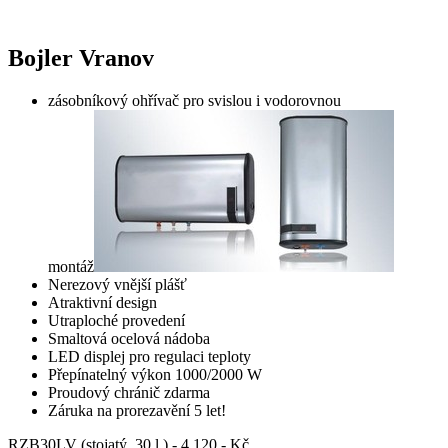
Bojler Vranov
zásobníkový ohřívač pro svislou i vodorovnou
montáž
Nerezový vnější plášť
Atraktivní design
Utraploché provedení
Smaltová ocelová nádoba
LED displej pro regulaci teploty
Přepínatelný výkon 1000/2000 W
Proudový chránič zdarma
Záruka na prorezavění 5 let!
RZB30LV (stojatý, 30 l.) - 4.120,- Kč