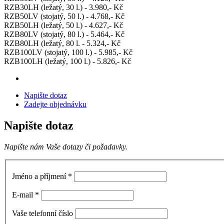
RZB30LH (ležatý, 30 l.) - 3.980,- Kč
RZB50LV (stojatý, 50 l.) - 4.768,- Kč
RZB50LH (ležatý, 50 l.) - 4.627,- Kč
RZB80LV (stojatý, 80 l.) - 5.464,- Kč
RZB80LH (ležatý, 80 l. - 5.324,- Kč
RZB100LV (stojatý, 100 l.) - 5.985,- Kč
RZB100LH (ležatý, 100 l.) - 5.826,- Kč
Napište dotaz
Zadejte objednávku
Napište dotaz
Napište nám Vaše dotazy či požadavky.
Jméno a příjmení
*
E-mail
*
Vaše telefonní číslo