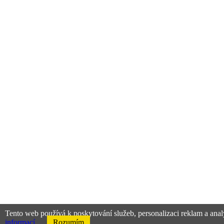
Tento web používá k poskytování služeb, personalizaci reklam a anal
informací
Rozumím