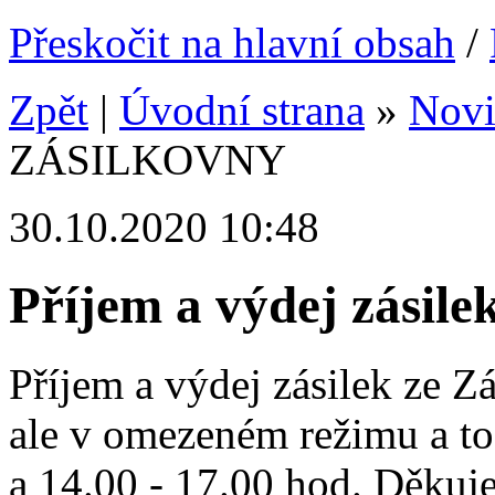
Přeskočit na hlavní obsah
/
Zpět
|
Úvodní strana
»
Nov
ZÁSILKOVNY
30.10.2020 10:48
Příjem a výdej zási
Příjem a výdej zásilek ze Z
ale v omezeném režimu a to
a 14.00 - 17.00 hod. Děkuj