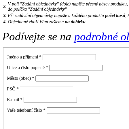
V poli "Zadání objednávky" (dole) napište přesný název produktu,
2.
do políčka "Zadání objednávky"
3.
Při zadávání objednávky napište u každého produktu
počet kusů
, 
4.
Objednané zboží Vám zašleme
na dobírku
.
Podívejte se na
podrobné o
Jméno a příjmení
*
Ulice a číslo popisné
*
Město (obec)
*
PSČ
*
E-mail
*
Vaše telefonní číslo
*